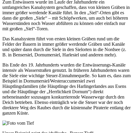
Zum Entwässern wurde im Laufe der Jahrhunderte ein
umfangreiches Kanalsystem geschaffen, dass von kleinen Gräben in
immer größer werdende Kanäle führt. In den „Siel“-Orten gibt es
dann die großen „Siele“ – mit Schöpfwerken, um auch bei höheren
Wasserständen noch Wasser abführen zu können oder einfach nur
mit großen „Siel“-Toren.
Das Kanalsystem führt von ersten kleinen Gräben rund um die
Felder der Bauern in immer größer werdende Gräben und Kanäle
und später dann durch die Siele in den Sielorten in die Nordsee (z.
B. in Bensersiel, Dornumersiel, Harlesiel und anderen mehr).
Bis Ende des 19. Jahrhunderts wurden die Entwässerungs-Kanäle
intensiv als Wasserstraßen genutzt. In früheren Jahrhunderten waren
die Siele eine wichtige Steuer-Einnahmequelle. So kam es, dass zum
Beispiel in Dornumersiel/Westeraccumersiel zwei
Häuptlingsfamilien (die Häuptlinge des Harlingerlandes aus Esens
und die Häuptlinge der „Herrlichkeit Dornum“) direkt
nebeneinander sozusagen konkurrierende Wasserwege durch den
Deich betrieben. Ebenso einträglich wie die Steuer war der noch
direktere Weg des Raubes durch die küstennahe Piraterie entlang der
ganzen Küste.