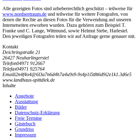
Alle gezeigten Fotos sind urheberrechtlich geschützt – teilweise für
www.nordseetraum.de
und teilweise für weitere Fotografen, von
denen die Rechte an diesen Fotos für die Verwendung auf unseren
Internetseiten erworben wurden. Dazu gehören zum Beispiel
T.
Franke
und
C. Lange
, Wittmund, sowie Helmut Siebe, Harlesiel.
Den jeweiligen Fotografen teilen wir auf Anfrage gerne genauer mit.
Kontakt
Deichringstraße 21
26427 Neuharlingersiel
Telefon
04971 912667
Telefax
04971 925764
Email
i
2
n
4
f
4
o
4
@
6
l
3
a
7
n
6
d
4
h
7
a
4
u
9
s
9
-
9
s
4
p
1
i
5
t
8
t
6
d
9
i
2
e
1
k
1
.
3
d
6
e
5
www.landhaus-spittdiek.de
Inhalte
Angebote
Ausstattung
Bilder
Datenschutz-Erklärung
Freie Termine
Gästebuch
Grundriss
Impressum