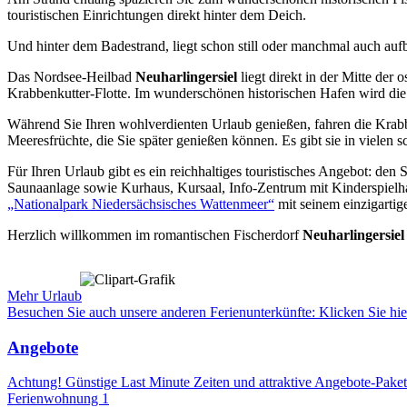
touristischen Einrichtungen direkt hinter dem Deich.
Und hinter dem Badestrand, liegt schon still oder manchmal auch auf
Das Nordsee-Heilbad
Neuharlingersiel
liegt direkt in der Mitte der 
Krabbenkutter-Flotte. Im wunderschönen historischen Hafen wird die o
Während Sie Ihren wohlverdienten Urlaub genießen, fahren die Krab
Meeresfrüchte, die Sie später genießen können. Es gibt sie in vielen 
Für Ihren Urlaub gibt es ein reichhaltiges touristisches Angebot: d
Saunaanlage sowie Kurhaus, Kursaal, Info-Zentrum mit Kinderspielhau
„Nationalpark Niedersächsisches Wattenmeer“
mit seinem einzigartig
Herzlich willkommen im romantischen Fischerdorf
Neuharlingersiel
Mehr Urlaub
Besuchen Sie auch unsere anderen Ferienunterkünfte: Klicken Sie hie
Angebote
Achtung! Günstige Last Minute Zeiten und attraktive Angebote-Pake
Ferienwohnung 1