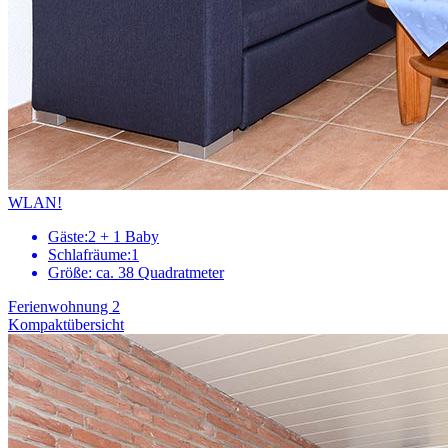
WLAN!
Gäste:
2 + 1 Baby
Schlafräume:
1
Größe:
ca. 38 Quadratmeter
Ferienwohnung 2
Kompaktübersicht