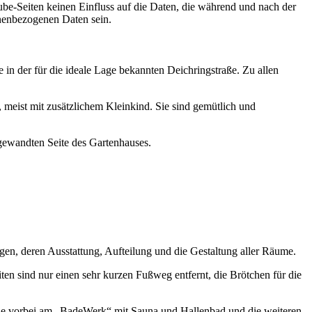
ube-Seiten keinen Einfluss auf die Daten, die während und nach der
onenbezogenen Daten sein.
in der für die ideale Lage bekannten Deichringstraße. Zu allen
, meist mit zusätzlichem Kleinkind. Sie sind gemütlich und
bgewandten Seite des Gartenhauses.
ngen, deren Ausstattung, Aufteilung und die Gestaltung aller Räume.
n sind nur einen sehr kurzen Fußweg entfernt, die Brötchen für die
e vorbei am „BadeWerk“ mit Sauna und Hallenbad und die weiteren