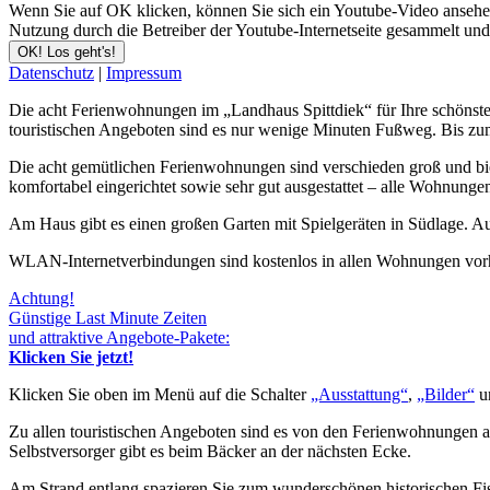
Wenn Sie auf OK klicken, können Sie sich ein Youtube-Video ansehen. 
Nutzung durch die Betreiber der Youtube-Internetseite gesammelt un
OK! Los geht's!
Datenschutz
|
Impressum
Die acht Ferienwohnungen im „Landhaus Spittdiek“ für Ihre schönsten
touristischen Angeboten sind es nur wenige Minuten Fußweg. Bis zum 
Die acht gemütlichen Ferienwohnungen sind verschieden groß und biete
komfortabel eingerichtet sowie sehr gut ausgestattet – alle Wohnunge
Am Haus gibt es einen großen Garten mit Spielgeräten in Südlage. Au
WLAN-Internetverbindungen sind kostenlos in allen Wohnungen vo
Achtung!
Günstige Last Minute Zeiten
und attraktive Angebote-Pakete:
Klicken Sie jetzt!
Klicken Sie oben im Menü auf die Schalter
„Ausstattung“
,
„Bilder“
u
Zu allen touristischen Angeboten sind es von den Ferienwohnungen a
Selbstversorger gibt es beim Bäcker an der nächsten Ecke.
Am Strand entlang spazieren Sie zum wunderschönen historischen 