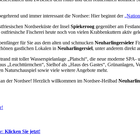
begehrend und immer interessant die Nordsee: Hier beginnt der
„Nation
ostfriesischen Nordseeküste der Insel
Spiekeroog
gegenüber am Festlan
stfriesische Fischerei heute noch von vielen Krabbenkuttern aktiv gel
benfänger für Sie aus dem alten und schmucken
Neuharlingersieler
Fi
schönen gastlichen Lokalen in
Neuharlingersiel
, unter anderem direkt 
en Strand mit toller Wasserspielanlage „Platschi“, die neue moderne 
s „Leuchttürmchen“, Sielhof als „Haus des Gastes“, Grünanlagen, Veran
en Naturschauspiel sowie viele weitere Angebote mehr.
an der Nordsee! Herzlich willkommen im Nordsee-Heilbad
Neuharlin
r!
te:
Klicken Sie jetzt!