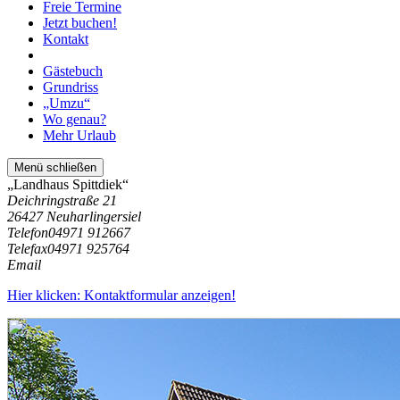
Freie Termine
Jetzt buchen!
Kontakt
Gästebuch
Grundriss
„Umzu“
Wo genau?
Mehr Urlaub
Menü schließen
„Landhaus Spittdiek“
Deichringstraße 21
26427 Neuharlingersiel
Telefon
04971 912667
Telefax
04971 925764
Email
Hier klicken: Kontaktformular anzeigen!