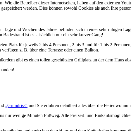
Wir, die Betreiber dieser Internetseiten, haben auf den externen Yout
d gespeichert werden. Dies können sowohl Cookies als auch Ihre pers
 Tage und Wochen des Jahres befinden sich in einer sehr ruhigen Lage 
Badestrand ist es tatsächlich nur ein sehr kurzer Gang!
n Platz für jeweils 2 bis 4 Personen, 2 bis 3 und für 1 bis 2 Personen
n verfügen z. B. über eine Terrasse oder einen Balkon.
ßerdem gibt es einen tollen geschützten Grillplatz an der dem Haus a
rhanden!
nd
„Grundriss“
und Sie erfahren detailliert alles über die Ferienwohnu
us nur wenige Minuten Fußweg. Alle Freizeit- und Einkaufsmöglichkeite
Fischereihafen und zwischen dem Haus und dem Kutterhafen kommen Si