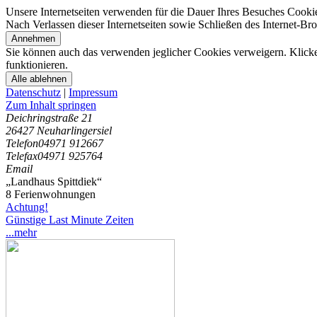
Unsere Internetseiten verwenden für die Dauer Ihres Besuches Cooki
Nach Verlassen dieser Internetseiten sowie Schließen des Internet-B
Annehmen
Sie können auch das verwenden jeglicher Cookies verweigern. Klicken
funktionieren.
Alle ablehnen
Datenschutz
|
Impressum
Zum Inhalt springen
Deichringstraße 21
26427 Neuharlingersiel
Telefon
04971 912667
Telefax
04971 925764
Email
„Landhaus Spittdiek“
8 Ferienwohnungen
Achtung!
Günstige Last Minute Zeiten
...mehr