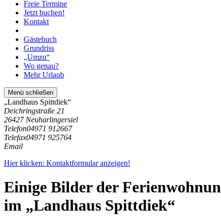
Freie Termine
Jetzt buchen!
Kontakt
Gästebuch
Grundriss
„Umzu“
Wo genau?
Mehr Urlaub
Menü schließen
„Landhaus Spittdiek“
Deichringstraße 21
26427 Neuharlingersiel
Telefon
04971 912667
Telefax
04971 925764
Email
Hier klicken: Kontaktformular anzeigen!
Einige Bilder der Ferienwohnu
im „Landhaus Spittdiek“