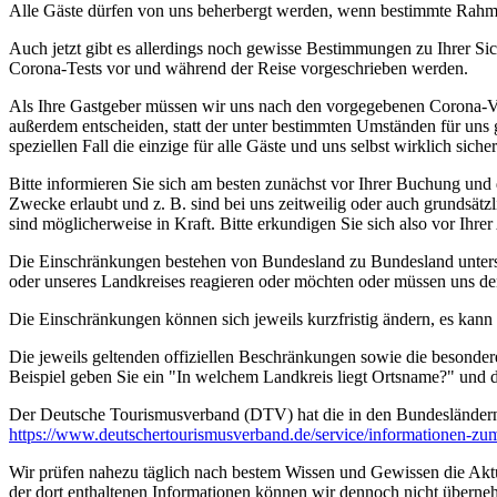
Alle Gäste dürfen von uns beherbergt werden, wenn bestimmte Rahmen
Auch jetzt gibt es allerdings noch gewisse Bestimmungen zu Ihrer Si
Corona-Tests vor und während der Reise vorgeschrieben werden.
Als Ihre Gastgeber müssen wir uns nach den vorgegebenen Corona-V
außerdem entscheiden, statt der unter bestimmten Umständen für uns 
speziellen Fall die einzige für alle Gäste und uns selbst wirklich sich
Bitte informieren Sie sich am besten zunächst vor Ihrer Buchung und
Zwecke erlaubt und z. B. sind bei uns zeitweilig oder auch grundsä
sind möglicherweise in Kraft. Bitte erkundigen Sie sich also vor Ih
Die Einschränkungen bestehen von Bundesland zu Bundesland unterschi
oder unseres Landkreises reagieren oder möchten oder müssen uns de
Die Einschränkungen können sich jeweils kurzfristig ändern, es kan
Die jeweils geltenden offiziellen Beschränkungen sowie die besonder
Beispiel geben Sie ein "In welchem Landkreis liegt Ortsname?" und
Der Deutsche Tourismusverband (DTV) hat die in den Bundesländer
https://www.deutscher­tourismusverband.de/­service/­informationen-z
Wir prüfen nahezu täglich nach bestem Wissen und Gewissen die Aktual
der dort enthaltenen Informationen können wir dennoch nicht überne