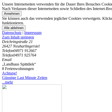
Unsere Internetseiten verwenden für die Dauer Ihres Besuches Cooki
Nach Verlassen dieser Internetseiten sowie Schließen des Internet-B
Annehmen
Sie können auch das verwenden jeglicher Cookies verweigern. Klicken
funktionieren.
Alle ablehnen
Datenschutz
|
Impressum
Zum Inhalt springen
Deichringstraße 21
26427 Neuharlingersiel
Telefon
04971 912667
Telefax
04971 925764
Email
„Landhaus Spittdiek“
8 Ferienwohnungen
Achtung!
Günstige Last Minute Zeiten
...mehr