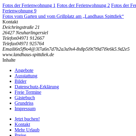
Fotos der Ferienwohnung 1
Fotos der Ferienwohnung 2
Fotos der F
Ferienwohnung 9
Fotos vom Garten und vom Grillplatz am „Landhaus Spittdiek“
Kontakt
Deichringstraße 21
26427 Neuharlingersiel
Telefon
04971 912667
Telefax
04971 925764
Email
i
6
n
5
f
9
o
4
@
3
l
7
a
6
n
7
d
7
h
2
a
3
u
9
s
4
-
8
s
8
p
5
i
9
t
7
t
9
d
7
i
9
e
6
k
5
.
9
d
2
e
5
www.landhaus-spittdiek.de
Inhalte
Angebote
Ausstattung
Bilder
Datenschutz-Erklärung
Freie Termine
Gästebuch
Grundriss
Impressum
Jetzt buchen!
Kontakt
Mehr Urlaub
Preise