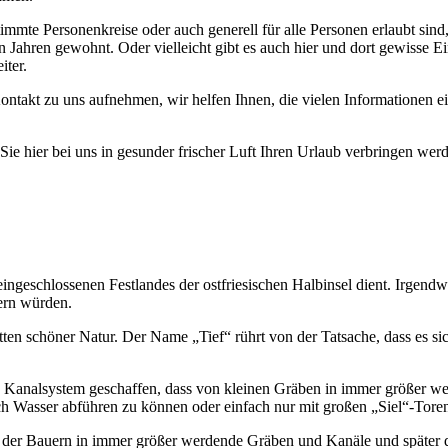
timmte Personenkreise oder auch generell für alle Personen erlaubt sin
n Jahren gewohnt. Oder vielleicht gibt es auch hier und dort gewisse E
iter.
ontakt zu uns aufnehmen, wir helfen Ihnen, die vielen Informationen 
e hier bei uns in gesunder frischer Luft Ihren Urlaub verbringen wer
eingeschlossenen Festlandes der ostfriesischen Halbinsel dient. Irgend
ern würden.
ten schöner Natur. Der Name „Tief“ rührt von der Tatsache, dass es sic
analsystem geschaffen, dass von kleinen Gräben in immer größer werd
h Wasser abführen zu können oder einfach nur mit großen „Siel“-Tore
der Bauern in immer größer werdende Gräben und Kanäle und später dan