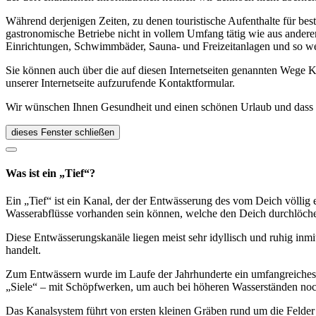
Während derjenigen Zeiten, zu denen touristische Aufenthalte für bes
gastronomische Betriebe nicht in vollem Umfang tätig wie aus andere
Einrichtungen, Schwimmbäder, Sauna- und Freizeitanlagen und so we
Sie können auch über die auf diesen Internetseiten genannten Wege K
unserer Internetseite aufzurufende Kontaktformular.
Wir wünschen Ihnen Gesundheit und einen schönen Urlaub und dass Si
dieses Fenster schließen
Was ist ein „Tief“?
Ein „Tief“ ist ein Kanal, der der Entwässerung des vom Deich völlig 
Wasserabflüsse vorhanden sein können, welche den Deich durchlöch
Diese Entwässerungskanäle liegen meist sehr idyllisch und ruhig inmit
handelt.
Zum Entwässern wurde im Laufe der Jahrhunderte ein umfangreiches K
„Siele“ – mit Schöpfwerken, um auch bei höheren Wasserständen noc
Das Kanalsystem führt von ersten kleinen Gräben rund um die Felder 