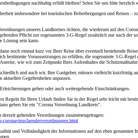
bedingungen nachhaltig erfüllt bleiben! Seien Sie uns bitte herzlich
cherheit insbesondere bei touristischen Beherbergungen und Reisen – 
erordnungen unseres Landkreises richten, die wiederum auf den Coro
geltenden Pflicht zur sogenannten 3-G-Regel zusätzlich nur nach der s
ere Lösung sein kann.
 dann noch einmal kurz vor Ihrer Reise über eventuell bestehende Rei
tzlich bestimmte Voraussetzungen zu erfüllen, die sogenannte 3-G-Rege
rer Anreise, wie wir zum Zeitpunkt Ihres Aufenthaltes die Schutzmaßn
edlich und auch wir, Ihre Gastgeber, müssen vielleicht kurzfristig a
n aktuellen Gegebenheiten anpassen.
n Erleichterungen geben oder auch weitergehende Einschränkungen.
en Regeln für Ihren Urlaub finden Sie in der Regel sehr leicht mit b
 dann geben Sie ein "Corona Verordnung Landkreis".
n derzeit geltenden Verordnungen zusammengetragen:
um-coronavirus/­laenderverordnungen.html
ität und Vollständigkeit der Informationen auf den eben genannten Int
hmen.