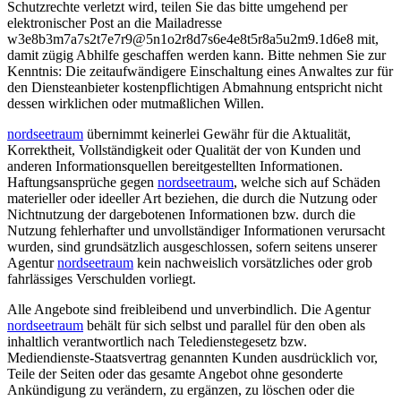
Schutzrechte verletzt wird, teilen Sie das bitte umgehend per
elektronischer Post an die Mailadresse
w
3
e
8
b
3
m
7
a
7
s
2
t
7
e
7
r
9
@
5
n
1
o
2
r
8
d
7
s
6
e
4
e
8
t
5
r
8
a
5
u
2
m
9
.
1
d
6
e
8
mit,
damit zügig Abhilfe geschaffen werden kann. Bitte nehmen Sie zur
Kenntnis: Die zeitaufwändigere Einschaltung eines Anwaltes zur für
den Diensteanbieter kostenpflichtigen Abmahnung entspricht nicht
dessen wirklichen oder mutmaßlichen Willen.
nordseetraum
übernimmt keinerlei Gewähr für die Aktualität,
Korrektheit, Vollständigkeit oder Qualität der von Kunden und
anderen Informationsquellen bereitgestellten Informationen.
Haftungsansprüche gegen
nordseetraum
, welche sich auf Schäden
materieller oder ideeller Art beziehen, die durch die Nutzung oder
Nichtnutzung der dargebotenen Informationen bzw. durch die
Nutzung fehlerhafter und unvollständiger Informationen verursacht
wurden, sind grundsätzlich ausgeschlossen, sofern seitens unserer
Agentur
nordseetraum
kein nachweislich vorsätzliches oder grob
fahrlässiges Verschulden vorliegt.
Alle Angebote sind freibleibend und unverbindlich. Die Agentur
nordseetraum
behält für sich selbst und parallel für den oben als
inhaltlich verantwortlich nach Teledienstegesetz bzw.
Mediendienste-Staatsvertrag genannten Kunden ausdrücklich vor,
Teile der Seiten oder das gesamte Angebot ohne gesonderte
Ankündigung zu verändern, zu ergänzen, zu löschen oder die