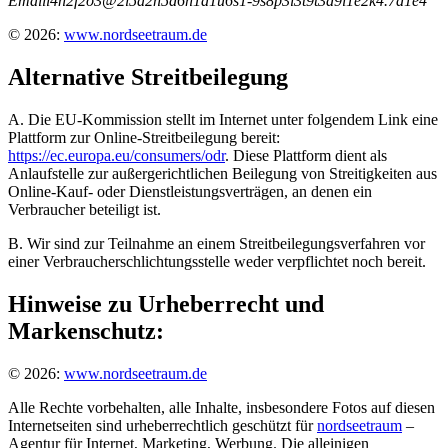
Email
i
4
n
2
f
2
o
3
@
2
l
5
a
2
n
5
d
6
h
1
a
1
u
6
s
1
-
9
s
8
p
3
i
3
t
9
t
3
d
9
i
1
e
2
k
4
.
7
d
1
e
4
© 2026:
www.nordseetraum.de
Alternative Streitbeilegung
A. Die EU-Kommission stellt im Internet unter folgendem Link eine
Plattform zur Online-Streitbeilegung bereit:
https://ec.europa.eu/consumers/odr
. Diese Plattform dient als
Anlaufstelle zur außergerichtlichen Beilegung von Streitigkeiten aus
Online-Kauf- oder Dienstleistungsverträgen, an denen ein
Verbraucher beteiligt ist.
B. Wir sind zur Teilnahme an einem Streitbeilegungsverfahren vor
einer Verbraucherschlichtungsstelle weder verpflichtet noch bereit.
Hinweise zu Urheberrecht und
Markenschutz:
© 2026:
www.nordseetraum.de
Alle Rechte vorbehalten, alle Inhalte, insbesondere Fotos auf diesen
Internetseiten sind urheberrechtlich geschützt für
nordseetraum
–
Agentur für Internet, Marketing, Werbung. Die alleinigen