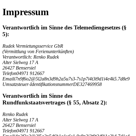
Impressum
Verantwortlich im Sinne des Telemediengesetzes (§
5):
Rudek Vermietungsservice GbR
(Vermittlung von Ferienunterkünften)
Verantwortlich: Renko Rudek
Alter Sielweg 17 A
26427 Bensersiel
Telefon
04971 912667
Email
i
7
n
9
f
6
o
2
@
5
l
2
a
8
n
3
d
9
h
2
a
5
u
7
s
3
-
7
s
1
p
7
i
4
t
3
t
9
d
1
i
4
e
4
k
5
.
7
d
8
e
9
Umsatzsteuer-Identifikationsnummer
DE327469958
Verantwortlich im Sinne des
Rundfunkstaatsvertrages (§ 55, Absatz 2):
Renko Rudek
Alter Sielweg 17 A
26427 Bensersiel
Telefon
04971 912667