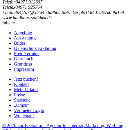
Telefon
04971 912667
Telefax
04971 925764
Email
i
3
n
4
f
7
o
7
@
5
l
7
a
4
n
4
d
8
h
6
a
2
u
9
s
5
-
9
s
6
p
8
i
1
t
3
t
4
d
7
i
8
e
7
k
6
.
9
d
1
e
8
www.landhaus-spittdiek.de
Inhalte
Angebote
Ausstattung
Bilder
Datenschutz-Erklärung
Freie Termine
Gästebuch
Grundriss
Impressum
Jetzt buchen!
Kontakt
Mehr Urlaub
Preise
Startseite
„Umzu“
Vermieter-Login
Wo genau?
© 2026 nordseetraum – Agentur für Internet, Marketing, Werbung