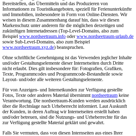
Bereitstellen, das Übermitteln und das Produzieren von
Informationen zu Touristikangeboten, speziell für Ferienunterkünfte
und Immobilien, insbesondere in Form von Online-Diensten. Wir
weisen in diesem Zusammenhang darauf hin, dass wir diesen
Markenschutz unter anderem für die möglichen derzeitigen und
zukünftigen Internetadressen (Top-Level-Domains, also zum
Beispiel
www.nordseetraum.info
oder
www.nordseetraum-urlaub.de
sowie Sub-Level-Domains, also zum Beispiel
www.nordseetraum.xyz.de
) beanspruchen.
Ohne schriftliche Genehmigung ist das Verwenden jeglicher Inhalte
und/oder Gestaltungselemente dieser Internetseiten durch Dritte
nicht erlaubt. Dies gilt insbesondere für: Fotografien, Grafiken,
Texte, Programmcodes und Programmcode-Bestandteile sowie
Layout- und/oder alle weiteren Gestaltungselemente.
Für von Anzeigen- und Internetkunden zur Verfügung gestellte
Fotos, Texte oder anderes Material übernimmt
nordseetraum
keine
Verantwortung. Die nordseetraum-Kunden werden ausdrücklich
über die Rechtslage nach Urheberrecht informiert. Laut Auskunft
der Kunden, in deren Auftrag wir Internetseiten erstellt haben
und/oder betreuen, sind die Nutzungs- und Urheberrechte für das
zur Verfügung gestellte Material geklärt und gewahrt.
Falls Sie vermuten, dass von diesen Internseiten aus eines Ihrer